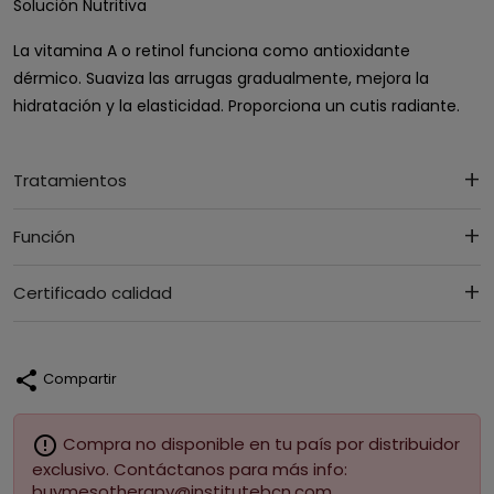
Solución Nutritiva
La vitamina A o retinol funciona como antioxidante
dérmico. Suaviza las arrugas gradualmente, mejora la
hidratación y la elasticidad. Proporciona un cutis radiante.
Tratamientos
Función
Certificado calidad
share
Compartir
error_outline
Compra no disponible en tu país por distribuidor
exclusivo. Contáctanos para más info:
buymesotherapy@institutebcn.com