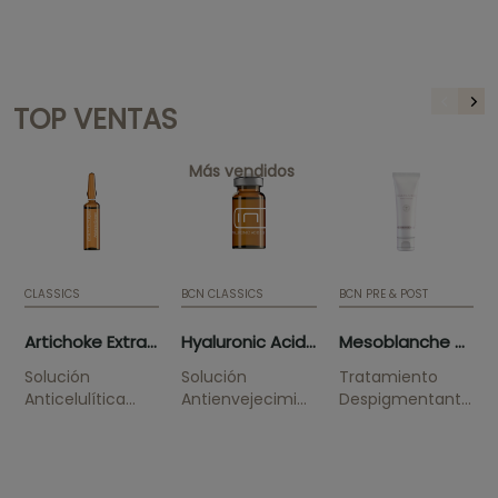
TOP VENTAS
Más vendidos
CLASSICS
BCN CLASSICS
BCN PRE & POST
Artichoke Extract (10 x 5ml)
Hyaluronic Acid 3.5% (5 x 5ml)
Mesoblanche 50ml (tube)
Solución
Solución
Tratamiento
Anticelulítica
Antienvejecimiento
Despigmentante
Suaviza la piel de
Reduce las
Solución
naranja.
arrugas e hidrata
indicada para
en profundidad.
combatir
pigmentaciones,