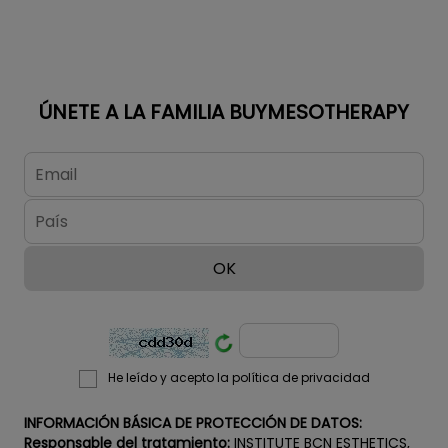
daño solar,
manchas de
acné, manchas
de
envejecimiento,
ÚNETE A LA FAMILIA BUYMESOTHERAPY
pecas y
bronceados no
deseados en
rostro y cuerpo.
¡ATENCIÓN! Si
quiere mantener
los precios...
He leído y acepto la política de privacidad
INFORMACIÓN BÁSICA DE PROTECCIÓN DE DATOS:
Responsable del tratamiento:
INSTITUTE BCN ESTHETICS,