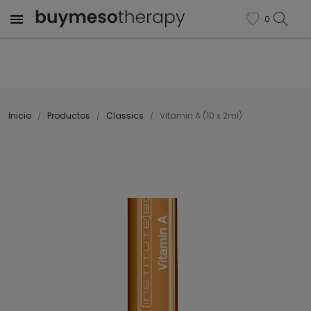

0
favorite
Inicio
Productos
Classics
Vitamin A (10 x 2ml)