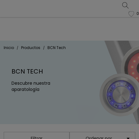
0
favorite
Inicio
Productos
BCN Tech
BCN TECH
Descubre nuestra
aparatología

Filtrar
Ordenar por