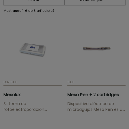
Mostrando 1-6 de 6 artículo(s)
BCN TECH
TECH
Mesolux
Meso Pen + 2 cartridges
Sistema de
Dispositivo eléctrico de
fotoelectroporación
microagujas Meso Pen es un
Mesolux™ Dispositivo
mecanismo electrónico con
Electroporación. Nuevo
microagujas que abre más
sistema no invasivo de
1.000 micro-canales por