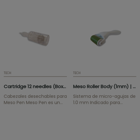
introducción transdérmica
segundo en la piel,
de activos por
facilitando la introducción
electroporación combinado
de ingredientes activos. Se
con fototerapia. Se entrega
entrega con: manual de
con: manual de
instrucciones, 2 cabezales
instrucciones, dossier de
de 12 agujas, 2...
todos nuestros productos y
un kit de...
TECH
TECH
Cartridge 12 needles (Box 25uds)
Meso Roller Body (1mm) | Titanium
Cabezales desechables para
Sistema de micro-agujas de
Meso Pen Meso Pen es un
1.0 mm Indicado para
mecanismo electrónico con
tratamientos corporales.
microagujas que abre
1200 agujas de titanio.
más 1.000 micro-canales
Dispositivo para mejorar la
por segundo en la piel,
penetración de los
facilitando la introducción
ingredientes activos en la