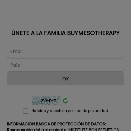
daño solar,
manchas de
acné, manchas
de
envejecimiento,
ÚNETE A LA FAMILIA BUYMESOTHERAPY
pecas y
bronceados no
deseados en
rostro y cuerpo.
¡ATENCIÓN! Si
quiere mantener
los precios...
He leído y acepto la política de privacidad
INFORMACIÓN BÁSICA DE PROTECCIÓN DE DATOS:
Responsable del tratamiento:
INSTITUTE BCN ESTHETICS,