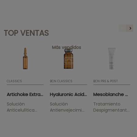
TOP VENTAS
Más vendidos
CLASSICS
BCN CLASSICS
BCN PRE & POST
Artichoke Extract (10 x 5ml)
Hyaluronic Acid 3.5% (5 x 5ml)
Mesoblanche 50ml (tube)
Solución
Solución
Tratamiento
Anticelulítica
Antienvejecimiento
Despigmentante
Suaviza la piel de
Reduce las
Solución
naranja.
arrugas e hidrata
indicada para
en profundidad.
combatir
pigmentaciones,