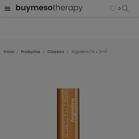

0
favorite
Inicio
Productos
Classics
Argireline (10 x 2ml)