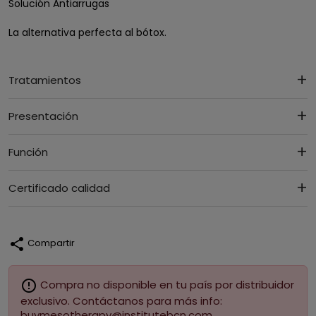
Solución Antiarrugas
La alternativa perfecta al bótox.
Tratamientos
Presentación
Función
Certificado calidad
share
Compartir
error_outline
Compra no disponible en tu país por distribuidor
exclusivo. Contáctanos para más info:
buymesotherapy@institutebcn.com