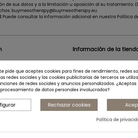
ión de sus datos y a la limitación u oposición al su tratamiento.
rechos: buymesotherapy@buymesotherapy.eu
:
Puede consultar la información adicional en nuestra Política de
n
Información de la tiend
okies
Institute BCN Esthetics S.L.
 te pide que aceptes cookies para fines de rendimiento, redes so
ivacidad redes sociales
C/Telègraf, 15
Las redes sociales y las cookies publicitarias de terceros se utiliz
unciones de redes sociales y anuncios personalizados. ¿Aceptas
os
+34 935 444 338
l procesamiento de datos personales involucrados?
 nosotros
buymesotherapy@buymesoth
figurar
Rechazar cookies
Acep
Política de privaci