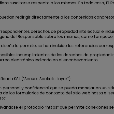
iera suscitarse respecto a los mismos. En todo caso, El 
edan redirigir directamente a los contenidos concretos de
rrespondientes derechos de propiedad intelectual e indust
 alguna del Responsable sobre los mismos, como tampoco 
diseño lo permite, se han incluido las referencias corres
posibles incumplimientos de los derechos de propiedad int
correo electrónico indicado en el encabezamiento.
ficado SSL ("Secure Sockets Layer").
n personal y confidencial que se pueda manejar en un si
de los formularios de contacto del sitio web hasta el ser
etc.
ctivándose el protocolo “https” que permite conexiones s