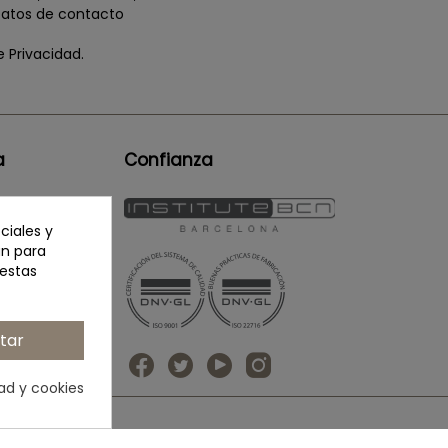
 Datos de contacto
 Privacidad.
a
Confianza
ciales y
an para
 estas
erapy.eu
tar
dad y cookies
Condiciones Generales
Aviso Legal
Política de Privacidad