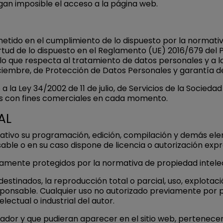
gan imposible el acceso a la página web.
do en el cumplimiento de lo dispuesto por la normativa 
tud de lo dispuesto en el Reglamento (UE) 2016/679 del P
n lo que respecta al tratamiento de datos personales y a la
iciembre, de Protección de Datos Personales y garantía de
la Ley 34/2002 de 11 de julio, de Servicios de la Sociedad
tos con fines comerciales en cada momento.
AL
imitativo su programación, edición, compilación y demás e
able o en su caso dispone de licencia o autorización exp
amente protegidos por la normativa de propiedad intelect
stinados, la reproducción total o parcial, uso, explotació
esponsable. Cualquier uso no autorizado previamente por
ectual o industrial del autor.
estador y que pudieran aparecer en el sitio web, pertenece