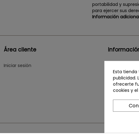
portabilidad y supres
para ejercer sus de
Información adicional
Área cliente
Informació
Iniciar sesión
Política de co
Esta tienda
Política de pr
publicidad. 
ofrecerte f
Quiénes som
cookies y e
Contacte con
Con
© Copyright 2026 Buymesotherapy. By ecommsistema