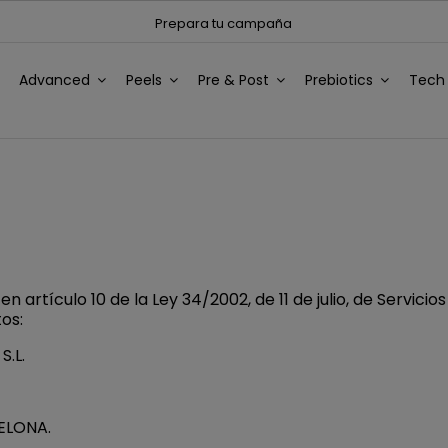
Prepara tu campaña
Advanced
Peels
Pre & Post
Prebiotics
Tec
artículo 10 de la Ley 34/2002, de 11 de julio, de Servici
tos:
S.L.
CELONA.