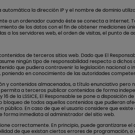
automática la dirección IP y el nombre de dominio utiliza
e a un ordenador cuando éste se conecta a Internet. To
esamiento de los datos con el fin de obtener mediciones 
as a los servidores web, el orden de visitas, el punto de a
 a contenidos de terceros sitios web. Dado que El Respons
o asume ningún tipo de responsabilidad respecto a dichos
enido que pudiera contravenir la legislación nacional o i
web, poniendo en conocimiento de las autoridades competen
n y contenidos almacenados, a título enunciativo pero no 
e permita a terceros publicar contenidos de forma indep
y 16 de la LSSICE, El Responsable se pone a disposición de
 bloqueo de todos aquellos contenidos que pudieran afect
n público. En caso de que el usuario considere que existe
de forma inmediata al administrador del sitio web.
cione correctamente. En principio, puede garantizarse el 
ibilidad de que existan ciertos errores de programación,