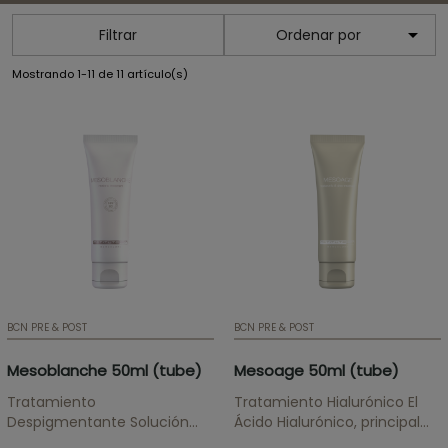

Filtrar
Ordenar por
Mostrando 1-11 de 11 artículo(s)
BCN PRE & POST
BCN PRE & POST
Mesoblanche 50ml (tube)
Mesoage 50ml (tube)
Tratamiento
Tratamiento Hialurónico El
Despigmentante Solución
Ácido Hialurónico, principal
indicada para combatir
ingrediente activo de