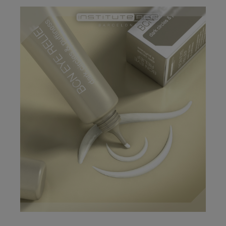
capacidades para impulsar la
producción de colágeno y
circulación, eliminar las
elastina. ¡ATENCIÓN! Si quiere
células de grasa y combatir
mantener los precios
la retención de agua.
profesionales para la gama
¡ATENCIÓN!...
BCN Pre &...