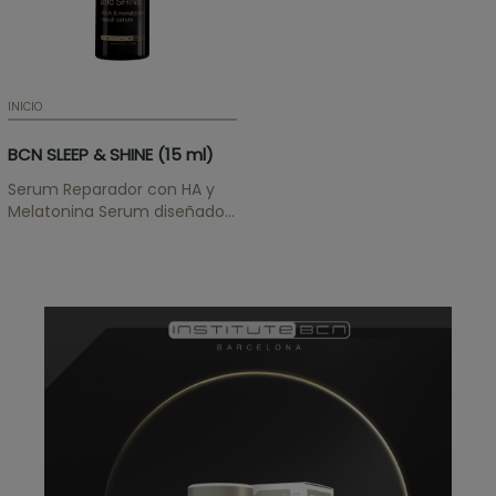
INICIO
BCN SLEEP & SHINE (15 ml)
Serum Reparador con HA y
Melatonina Serum diseñado
para combatir los signos del
envejecimiento. ¡ATENCIÓN!
Si quiere mantener los
precios profesionales para la
gama BCN Pre & Post, debe
enviarnos el certificado
médico/profesional...