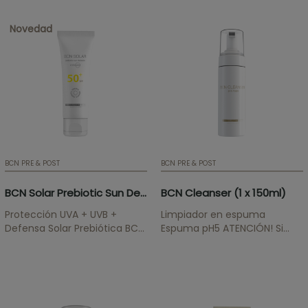
Novedad
BCN PRE & POST
BCN PRE & POST
BCN Solar Prebiotic Sun Defense 50ml
BCN Cleanser (1 x 150ml)
Protección UVA + UVB +
Limpiador en espuma
Defensa Solar Prebiótica BCN
Espuma pH5 ATENCIÓN! Si
Solar protege la piel de los
quiere mantener los precios
rayos UV, evitando sus
profesionales para la gama
efectos perjudiciales como
BCN Pre & Post, debe
son el envejecimiento
enviarnos el certificado
acelerado, los daños
médico/profesional estética