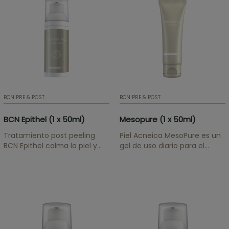
celulares y la
a
hiperpigmentación.
buymesotherapy@instituteb
¡ATENCIÓN! Si quiere
mantener los...
BCN PRE & POST
BCN PRE & POST
BCN Epithel (1 x 50ml)
Mesopure (1 x 50ml)
Tratamiento post peeling
Piel Acneica MesoPure es un
BCN Epithel calma la piel y
gel de uso diario para el
restaura el manto
cuidado de pieles con
hidrolipídico de las zonas
tendencia acneica. Su
tratadas con peelings
fórmula tiene propiedades
químicos, láser u otros
purificantes, exfoliantes
procedimientos cosméticos
suaves, astringentes y
abrasivos. ¡ATENCIÓN! Si
balsámicas. ¡ATENCIÓN! Si
quiere mantener los precios...
quiere mantener los...