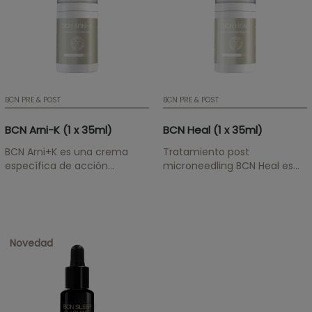
BCN PRE & POST
BCN PRE & POST
BCN Arni-K (1 x 35ml)
BCN Heal (1 x 35ml)
BCN Arni+K es una crema
Tratamiento post
específica de acción
microneedling BCN Heal es
localizada para la mejora de
una crema específica
alteraciones epidérmicas
especialmente indicada
asociadas a contusiones,
después de procedimientos
procedimientos médico-
estéticos mecánicos que
estéticos, intervenciones
pueden producir alteraciones
Novedad
quirúrgicas o imperfecciones
en la piel, como la
cutáneas derivadas de
dermopunción o
cuperosis, rosácea, capilares
microneedling, entre otros
dilatados o cutis...
tratamientos.