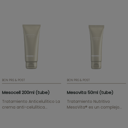
pigmentaciones, daño solar,
MesoAge®, es un
manchas de acné, manchas
componente natural de la
de envejecimiento, pecas y
piel que retiene las
bronceados no deseados en
moléculas de agua y rellena
rostro y cuerpo. ¡ATENCIÓN! Si
las arrugas progresivamente.
quiere mantener los precios...
¡ATENCIÓN! Si quiere
mantener los...
BCN PRE & POST
BCN PRE & POST
Mesocell 200ml (tube)
Mesovita 50ml (tube)
Tratamiento Anticelulítico La
Tratamiento Nutritivo
crema anti-celulítica
MesoVita® es un complejo
MesoCell® combina
vitamínico altamente
poderosos agentes activos
nutritivo que estimula la
seleccionados por sus
renovación celular y la