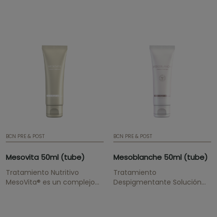
Acid, Kojic Acid, Vitamin C,
ingrediente activo de
Citric Acid Atenúa las
MesoAge®, es un
pigmentaciones de la piel
componente natural de la
en rostro y cuerpo.
piel que retiene las
moléculas de agua y rellena
las arrugas
progresivamente.
¡ATENCIÓN! Si quiere
mantener los...
BCN PRE & POST
BCN PRE & POST
Mesovita 50ml (tube)
Mesoblanche 50ml (tube)
Tratamiento Nutritivo
Tratamiento
MesoVita® es un complejo
Despigmentante Solución
vitamínico altamente
indicada para combatir
nutritivo que estimula la
pigmentaciones, daño solar,
renovación celular y la
manchas de acné,