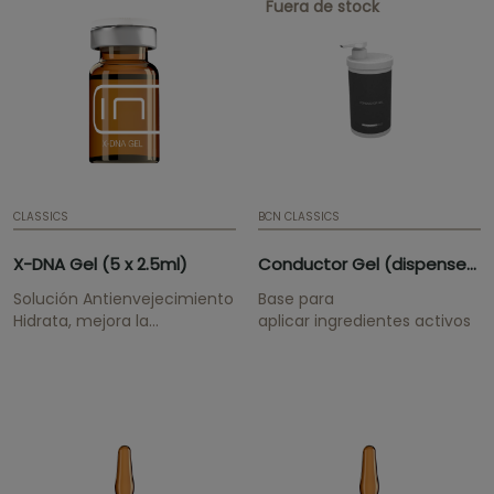
Fuera de stock
CLASSICS
BCN CLASSICS
X-DNA Gel (5 x 2.5ml)
Conductor Gel (dispenser 1.000ml)
Solución Antienvejecimiento
Base para
Hidrata, mejora la
aplicar ingredientes activos
cicatrización, realza la piel y
tiene un efecto
antioxidante.