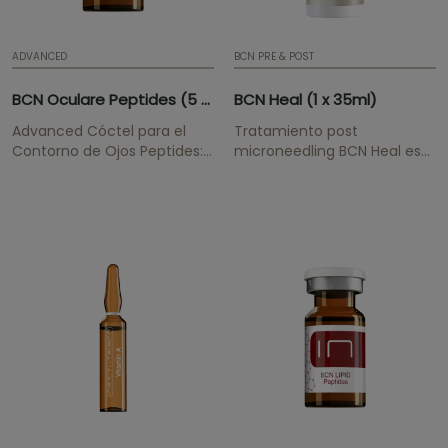
ADVANCED
BCN PRE & POST
BCN Oculare Peptides (5 x 3ml)
BCN Heal (1 x 35ml)
Advanced Cóctel para el
Tratamiento post
Contorno de Ojos Peptides:
microneedling BCN Heal es
Palmitoyl Tripeptide-1,
una crema específica
Palmitoyl Tetrapeptide-7,
especialmente indicada
Acetyl Tetrapeptide-5
después de procedimientos
Tratamiento para el
estéticos mecánicos que
contorno de ojos que
pueden producir
atenúa las ojeras y mejora la
alteraciones en la piel, como
apariencia de mirada
la dermopunción o
cansada, poco saludable y
microneedling, entre otros
triste.
tratamientos.