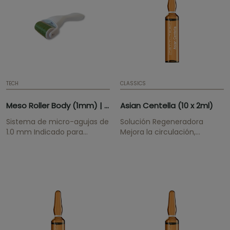
TECH
CLASSICS
Meso Roller Body (1mm) | Titanium
Asian Centella (10 x 2ml)
Sistema de micro-agujas de
Solución Regeneradora
1.0 mm Indicado para
Mejora la circulación,
tratamientos corporales.
fortalece la piel, estimula el
1200 agujas de titanio.
tejido conjuntivo.
Dispositivo para mejorar la
penetración de los
ingredientes activos en la
piel y aumentar los niveles
de colágeno. Fácil de usar,
indicado para cualquier tipo
de piel.