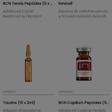
BCN Tensis Peptides (5 x 5ml)
Revicell
Advanced Cóctel
Sistema de radiofrecuencia
Reafirmante Péptidos:
y fotoestimulación Revicell™
Palmitoyl Tripeptide-28,
Dispositivo de
Palmitoyl Tripeptide-5,
radiofrecuencia y
Oligopeptide-24, Acetyl
fotoestimulación. Solución
Tetrapeptide-2, Palmitoyl
definitiva sin cirugía, gracias
Tripeptide-38 Actúa sobre la
a la aplicación de
matriz extracelular
radiofrecuencia bipolar
incrementando su
aplicada en sinergia con
elasticidad...
fototerapia a 590 nm. Se
entrega con: manual de...
CLASSICS
ADVANCED
Taurine (10 x 2ml)
BCN Capillum Peptides (5 x 5ml)
Solución Antioxidante
Advanced Cocktail Pérdida