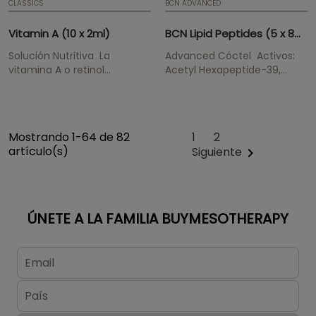
CLASSICS
BCN ADVANCED
Vitamin A (10 x 2ml)
BCN Lipid Peptides (5 x 8ml)
Solución Nutritiva La
Advanced Cóctel Activos:
vitamina A o retinol
Acetyl Hexapeptide-39,
funciona como antioxidante
Pentapeptide-25,
dérmico. Suaviza las arrugas
Pentapeptide-52,
gradualmente, mejora la
Phosphatidylcholine, Sodium
hidratación y la elasticidad.
Deoxycholate, Caffeine, L-
Mostrando 1-64 de 82
1
2
Proporciona un cutis
Carnitine. ATENCIÓN! No se
artículo(s)
Siguiente

radiante.
tramitará ningún pedido que
contenga...
ÚNETE A LA FAMILIA BUYMESOTHERAPY