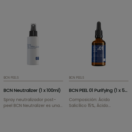
los rayos UV, evitando sus
profesionales para la gama
efectos perjudiciales como
BCN Pre & Post, debe
son el envejecimiento
enviarnos el certificado
acelerado, los daños
médico/profesional estética
celulares y la
a
hiperpigmentación.
buymesotherapy@instituteb
¡ATENCIÓN! Si quiere
mantener los...
BCN PEELS
BCN PEELS
BCN Neutralizer (1 x 100ml)
BCN PEEL 01 Purifying (1 x 50ml)
Spray neutralizador post-
Composición: Ácido
peel BCN Neutralizer es una
Salicílico 15%, Ácido
loción neutralizadora en
Mandélico 15% Tratamiento
spray indicada para
del acné activo o en
contrarrestar los efectos del
resolución, comedones,
tratamiento con peelings
puntos negros, poros sucios,