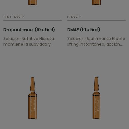
BCN CLASSICS
CLASSICS
Dexpanthenol (10 x 5ml)
DMAE (10 x 5ml)
Solución Nutritiva Hidrata,
Solución Reafirmante Efecto
mantiene la suavidad y
lifting instantáneo, acción
elasticidad, es un agente
reafirmante y tonificante.
dermo-calmante, estimula
la reparación celular y
recostruye el tejido dañado.