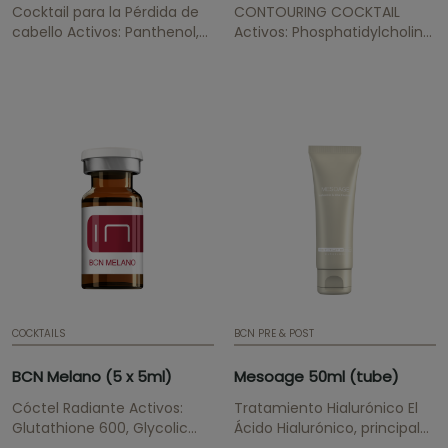
Cocktail para la Pérdida de
CONTOURING COCKTAIL
cabello Activos: Panthenol,
Activos: Phosphatidylcholine,
Vitamin B6, Vitamin B1, Biotin,
Deoxycholate Acid,...
Iron Tratamiento unisex
para prevenir la caída del
cabello.
COCKTAILS
BCN PRE & POST
BCN Melano (5 x 5ml)
Mesoage 50ml (tube)
Cóctel Radiante Activos:
Tratamiento Hialurónico El
Glutathione 600, Glycolic
Ácido Hialurónico, principal