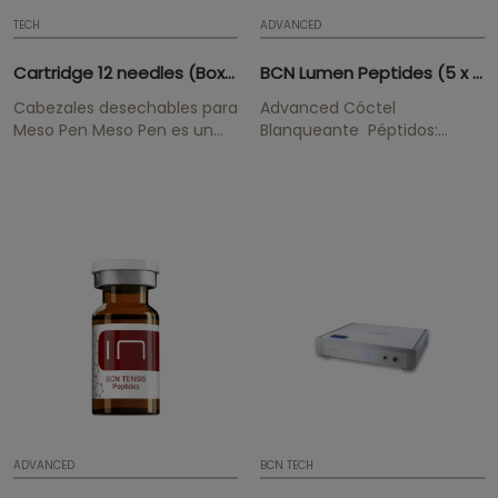
TECH
ADVANCED
Cartridge 12 needles (Box 25uds)
BCN Lumen Peptides (5 x 5ml)
Cabezales desechables para
Advanced Cóctel
Meso Pen Meso Pen es un
Blanqueante Péptidos:
mecanismo electrónico con
Decapeptide-15,
microagujas que abre
Oligopeptide-34,
más 1.000 micro-canales
Oligopeptide-51,
por segundo en la piel,
Oligopeptide-58,
facilitando la introducción
Oligopeptide-68
de ingredientes activos.
Tratamiento blanqueante
Este pack contiene 25
que atenúa la...
cabezales desechables de 12
agujas para Meso...
ADVANCED
BCN TECH