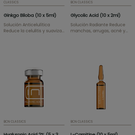
CLASSICS
BCN CLASSICS
Ginkgo Biloba (10 x 5ml)
Glycolic Acid (10 x 2ml)
Solución Anticelulítica
Solución Radiante Reduce
Reduce la celulitis y suaviza
manchas, arrugas, acné y
la piel de naranja.
cicatrices, aporta
luminosidad e incrementa la
renovación celular.
BCN CLASSICS
BCN CLASSICS
Hyaluronic Acid 2% (5 x 3ml)
L-Carnitine (10 x 5ml)