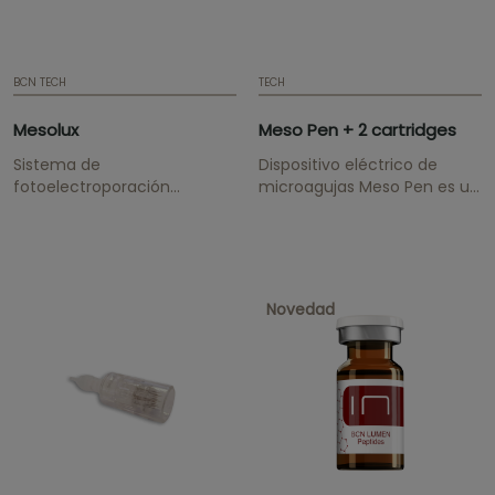
BCN TECH
TECH
Mesolux
Meso Pen + 2 cartridges
Sistema de
Dispositivo eléctrico de
fotoelectroporación
microagujas Meso Pen es un
Mesolux™ Dispositivo
mecanismo electrónico con
Electroporación. Nuevo
microagujas que abre más
sistema no invasivo de
1.000 micro-canales por
introducción transdérmica
segundo en la piel,
de activos por
facilitando la introducción
Novedad
electroporación combinado
de ingredientes activos. Se
con fototerapia. Se entrega
entrega con: manual de
con: manual de
instrucciones, 2 cabezales
instrucciones, dossier de
de 12 agujas, 2...
todos nuestros productos y
un kit de...