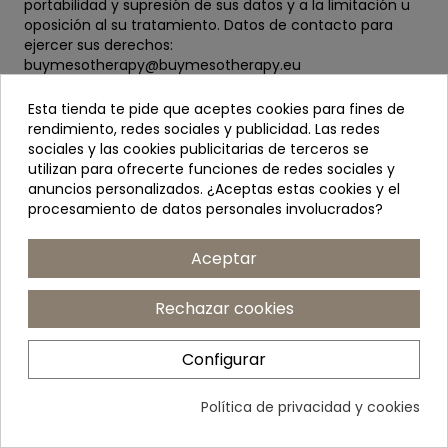
portabilidad y supresión de sus datos y a la limitación u
oposición al su tratamiento. Datos de contacto para
ejercer sus derechos:
buymesotherapy@buymesotherapy.eu
Información adicional:
Puede consultar la información
adicional en nuestra Política de Privacidad.
Esta tienda te pide que aceptes cookies para fines de
rendimiento, redes sociales y publicidad. Las redes
sociales y las cookies publicitarias de terceros se
utilizan para ofrecerte funciones de redes sociales y
anuncios personalizados. ¿Aceptas estas cookies y el
procesamiento de datos personales involucrados?
Área cliente

Aceptar
Información

Rechazar cookies
Configurar
Información de la tienda
keyboard_arrow_down
Política de privacidad y cookies
Confianza