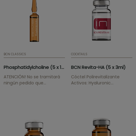
la retención de agua.
usar, indicado para cualquier
¡ATENCIÓN!...
tipo de piel.
BCN CLASSICS
COCKTAILS
Phosphatidylcholine (5 x 10ml) - VIAL-
BCN Revita-HA (5 x 3ml)
ATENCIÓN! No se tramitará
Cóctel Polirevitalizante
ningún pedido que
Activos: Hyaluronic
contenga
Acid, Vitamines, Amino
Phoshphatidylcholine si no
Acids, Minerals, Coenzymes
se presenta certificado
Revitaliza e hidrata
médico/profesional estética
intensamente pieles
a
cansadas y apagadas;
buymesotherapy@institutebcn.com
reduce las arrugas y
redensifica las pieles
maduras y flácidas.