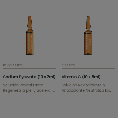
se tramitará ningún pedido
que
contenga Phosphatidylcholine si
no se presenta certificado...
BCN CLASSICS
CLASSICS
Sodium Pyruvate (10 x 2ml)
Vitamin C (10 x 5ml)
Solución Revitalizante
Solución Revitalizante &
Regenera la piel y acelera la
Antioxidante Neutraliza los
lipólisis.
radicales libres, inhibe la
síntesis de melanina, mejora
la elasticidad, aumenta la
síntesis de colágeno.