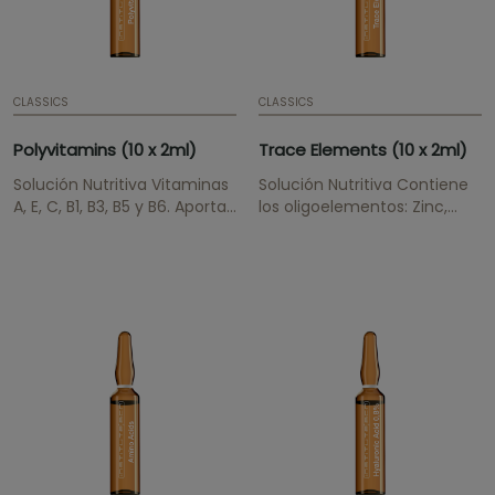
CLASSICS
CLASSICS
Polyvitamins (10 x 2ml)
Trace Elements (10 x 2ml)
Solución Nutritiva Vitaminas
Solución Nutritiva Contiene
A, E, C, B1, B3, B5 y B6. Aportan
los oligoelementos: Zinc,
dermonutrición profunda,
Selenio, Cobre, Manganeso y
alisan la textura cutánea y
Cromo. Equilibra y
tienen un efecto
homogeniza la apariencia
antioxidante.
de la piel.