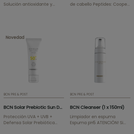
Solución antioxidante y
de cabello Peptides: Cooper
desintoxicante con efecto
Tripeptide-1, Octapeptide-2,
protector del ADN celular. Es
Oligopeptide-71,
además, agente sintetizador
Decapeptide-28, Biotinoyl
de la queratina en los
Tripeptide-1, Acetyl
tratamientos capilares.
Tetrapeptide-3 Tratamiento
Novedad
capilar que actúa en las
diferentes fases del ciclo de
formación y crecimiento dle
cabello,...
BCN PRE & POST
BCN PRE & POST
BCN Solar Prebiotic Sun Defense 50ml
BCN Cleanser (1 x 150ml)
Protección UVA + UVB +
Limpiador en espuma
Defensa Solar Prebiótica
Espuma pH5 ATENCIÓN! Si
BCN Solar protege la piel de
quiere mantener los precios