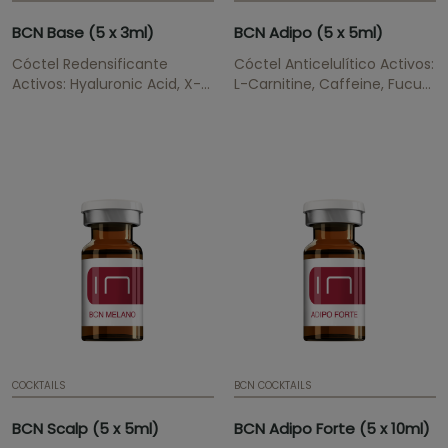
BCN Base (5 x 3ml)
BCN Adipo (5 x 5ml)
Cóctel Redensificante
Cóctel Anticelulítico Activos:
Activos: Hyaluronic Acid, X-
L-Carnitine, Caffeine, Fucus,
DNA Gel, Organic Silica
Ruscus, Organic Silica,
Rellena las arrugas, aporta
Glaucine Reduce la celulitis
hidratación y elasticidad,
y reafirma la piel.
renueva y regenera las
células, tiene un efecto
antioxidante.
COCKTAILS
BCN COCKTAILS
BCN Scalp (5 x 5ml)
BCN Adipo Forte (5 x 10ml)