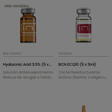
pieles grasas y de la rosácea
Más vendidos
en pieles sensibles desde
múltiples frentes
BCN CLASSICS
COCKTAILS
Hyaluronic Acid 3.5% (5 x 5ml)
BCN ECQ10 (5 x 3ml)
Solución Antienvejecimiento
Cóctel Reestructurante
Reduce las arrugas e hidrata
Activos: Elastina, Colágeno,
en profundidad.
Q10 Tratamiento exterior
regenerador para áreas con
signos de envejecimiento y
estrías de la piel.