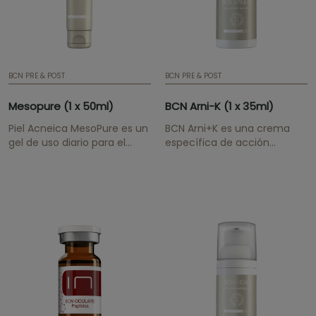
BCN PRE & POST
BCN PRE & POST
Mesopure (1 x 50ml)
BCN Arni-K (1 x 35ml)
Piel Acneica MesoPure es un
BCN Arni+K es una crema
gel de uso diario para el
específica de acción
cuidado de pieles con
localizada para la mejora de
tendencia acneica. Su
alteraciones epidérmicas
fórmula tiene propiedades
asociadas a contusiones,
purificantes, exfoliantes
procedimientos médico-
suaves, astringentes y
estéticos, intervenciones
balsámicas. ¡ATENCIÓN! Si
quirúrgicas o
quiere mantener los...
imperfecciones cutáneas
derivadas de cuperosis,
rosácea, capilares dilatados
o cutis...