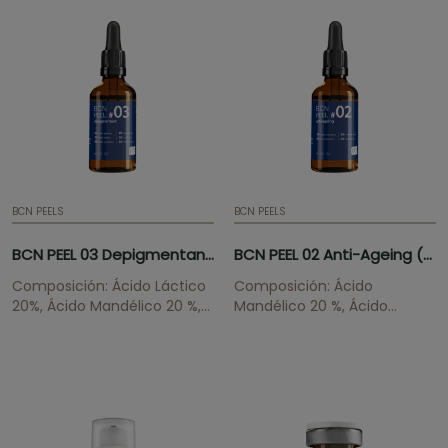
químicos.
etc. Reducción de las
cicatrices superficiales del
acné. Prevención de nuevos
brotes acneicos.
BCN PEELS
BCN PEELS
BCN PEEL 03 Depigmentant (1 x 50ml)
BCN PEEL 02 Anti-Ageing (1 x 50ml)
Composición: Ácido Láctico
Composición: Ácido
20%, Ácido Mandélico 20 %,
Mandélico 20 %, Ácido
Ácido Glicólico 20% Amplia
Glicólico 30% Recupera la
acción despigmentante
luminosidad de la piel, la
gracias a la inhibición de la
elasticidad y elimina las
melanina y a la eliminación
arrugas finas. ATENCIÓN!
de las capas superiores de la
Solo se tramitarán los
epidermis. ATENCIÓN! Solo se
pedidos que contengan BCN
tramitarán los...
PEEL 02...