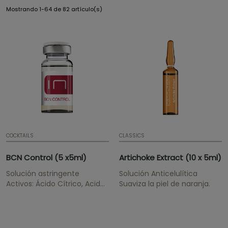
Mostrando 1-64 de 82 artículo(s)
COCKTAILS
CLASSICS
BCN Control (5 x5ml)
Artichoke Extract (10 x 5ml)
Solución astringente
Solución Anticelulítica
Activos: Ácido Cítrico, Acido
Suaviza la piel de naranja.
Salicílico, Biotina, Gluconato
de zinc, Glucósido de
glicenio, Niacinamide Aborda
la complejidad del acné en