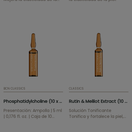
piel.
BCN CLASSICS
CLASSICS
Phosphatidylcholine (10 x 5ml) AMP
Rutin & Melilot Extract (10 x 2ml)
Presentación: Ampolla | 5 ml
Solución Tonificante
| 0,176 fl. oz. | Caja de 10
Tonifica y fortalece la piel,
ampollas | Serum
mejora la circulación.
mesoterapia ATENCIÓN! No