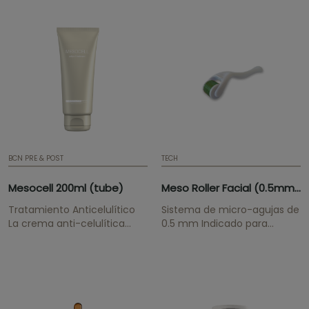
producción de colágeno y
manchas de
elastina. ¡ATENCIÓN! Si quiere
envejecimiento, pecas y
mantener los precios
bronceados no deseados en
profesionales para la gama
rostro y cuerpo. ¡ATENCIÓN!
BCN Pre &...
Si quiere mantener los
precios...
BCN PRE & POST
TECH
Mesocell 200ml (tube)
Meso Roller Facial (0.5mm)|Titanium
Tratamiento Anticelulítico
Sistema de micro-agujas de
La crema anti-celulítica
0.5 mm Indicado para
MesoCell® combina
tratamientos faciales. 540
poderosos agentes activos
agujas de titanio. Dispositivo
seleccionados por sus
para mejorar la penetración
capacidades para impulsar
de los ingredientes activos
la circulación, eliminar las
en la piel y aumentar los
células de grasa y combatir
niveles de colágeno. Fácil de