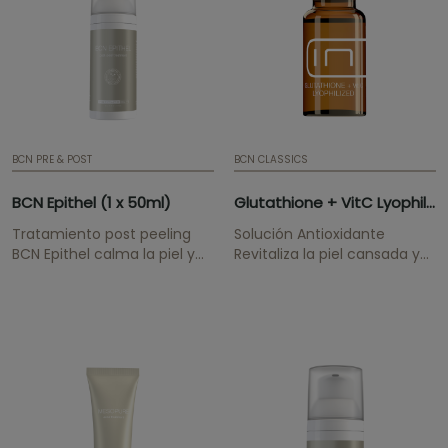
BCN PRE & POST
BCN CLASSICS
BCN Epithel (1 x 50ml)
Glutathione + VitC Lyophilized (5 x 200mg)
Tratamiento post peeling
Solución Antioxidante
BCN Epithel calma la piel y
Revitaliza la piel cansada y
restaura el manto
con signos de
hidrolipídico de las zonas
envejecimiento.
tratadas con peelings
químicos, láser u otros
procedimientos cosméticos
abrasivos. ¡ATENCIÓN! Si
quiere mantener los
precios...