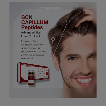
Solución Antiarrugas que
Tripeptide-1, Acetyl
actúa directamente sobre el
Tetrapeptide-3 Tratamiento
mecanismo de formación de
capilar que actúa en las
las arrugas. Este principio
diferentes fases del ciclo de
activo para la mesoterapia
formación y crecimiento dle
es esencial...
cabello,...