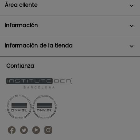
Área cliente

Información

Información de la tienda
keyboard_arrow_down
Confianza