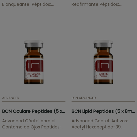
Blanqueante Péptidos:
Reafirmante Péptidos:
Decapeptide-15,
Palmitoyl Tripeptide-28,
Oligopeptide-34,
Palmitoyl Tripeptide-5,
Oligopeptide-51,
Oligopeptide-24, Acetyl
Oligopeptide-58,
Tetrapeptide-2, Palmitoyl
Oligopeptide-68
Tripeptide-38 Actúa sobre la
Tratamiento blanqueante
matriz extracelular
que atenúa la...
incrementando su
elasticidad...
ADVANCED
BCN ADVANCED
BCN Oculare Peptides (5 x 3ml)
BCN Lipid Peptides (5 x 8ml)
Advanced Cóctel para el
Advanced Cóctel Activos:
Contorno de Ojos Peptides:
Acetyl Hexapeptide-39,
Palmitoyl Tripeptide-1,
Pentapeptide-25,