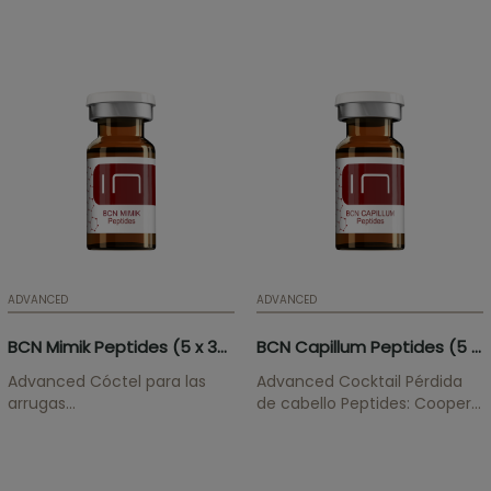
Palmitoyl Tetrapeptide-7,
Pentapeptide-52,
Acetyl Tetrapeptide-5
Phosphatidylcholine, Sodium
Tratamiento para el
Deoxycholate, Caffeine, L-
contorno de ojos que atenúa
Carnitine. ATENCIÓN! No se
las ojeras y mejora la
tramitará ningún pedido que
apariencia de mirada
contenga...
cansada, poco saludable y
triste.
ADVANCED
ADVANCED
BCN Mimik Peptides (5 x 3ml)
BCN Capillum Peptides (5 x 5ml)
Advanced Cóctel para las
Advanced Cocktail Pérdida
arrugas
de cabello Peptides: Cooper
Activos: Pentapeptide-18,
Tripeptide-1, Octapeptide-2,
Acetyl Hexapeptide-8, Acetyl
Oligopeptide-71,
Hexapeptide-1 es una
Decapeptide-28, Biotinoyl