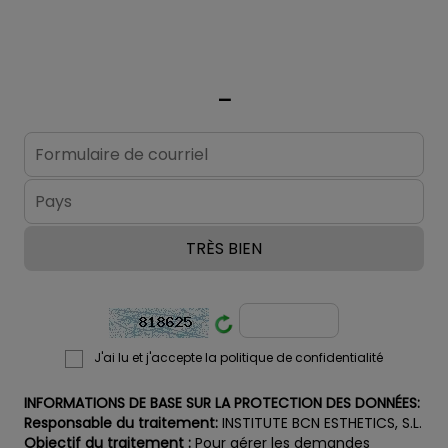
dû à l'exposition
solaire, les
tâches d'acné,
de vieillesse, de
_
rousseur et les
traces de
bronzage
indésirables sur
le visage et le
corps.
J'ai lu et j'accepte la politique de confidentialité
INFORMATIONS DE BASE SUR LA PROTECTION DES DONNÉES:
Responsable du traitement:
INSTITUTE BCN ESTHETICS, S.L.
Objectif du traitement :
Pour gérer les demandes