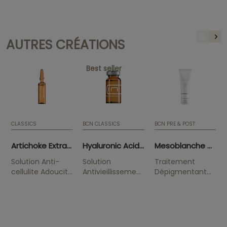
AUTRES CRÉATIONS
Best seller
CLASSICS
BCN CLASSICS
BCN PRE & POST
Artichoke Extract (10 x 5ml)
Hyaluronic Acid 3.5% (5 x 5ml)
Mesoblanche 50ml (tube)
Solution Anti-
Solution
Traitement
cellulite Adoucit
Antivieillissement
Dépigmentant
la peau d'orange
Réduit les rides
Solution indiquée
et procure une
pour lutter
hydratation
contre les
profonde.
pigmentations,
les dommages