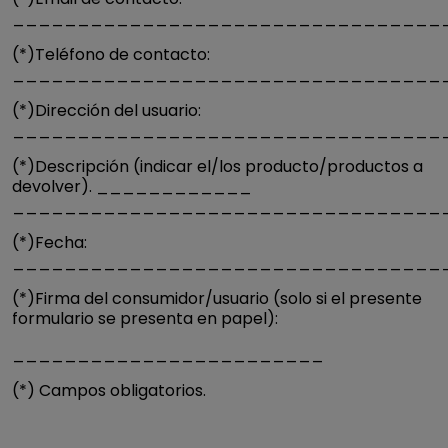
_________________________________
(*)Teléfono de contacto:
_________________________________
(*)Dirección del usuario:
_________________________________
(*)Descripción (indicar el/los producto/productos a
devolver). ____________
_________________________________
(*)Fecha:
_________________________________
(*)Firma del consumidor/usuario (solo si el presente
formulario se presenta en papel):
________________________
(*) Campos obligatorios.