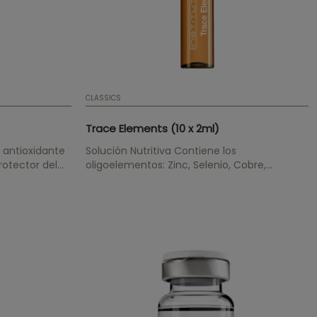
CLASSICS
Trace Elements (10 x 2ml)
 antioxidante
Solución Nutritiva Contiene los
rotector del
oligoelementos: Zinc, Selenio, Cobre,
 sintetizador
Manganeso y Cromo. Equilibra y homogeniza
entos
la apariencia de la piel.