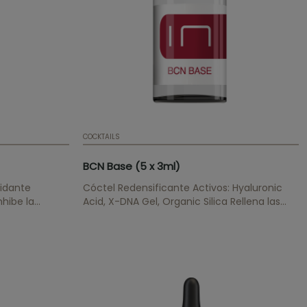
COCKTAILS
BCN Base (5 x 3ml)
xidante
Cóctel Redensificante Activos: Hyaluronic
nhibe la
Acid, X-DNA Gel, Organic Silica Rellena las
 elasticidad,
arrugas, aporta hidratación y elasticidad,
no.
renueva y regenera las células, tiene un
efecto antioxidante.