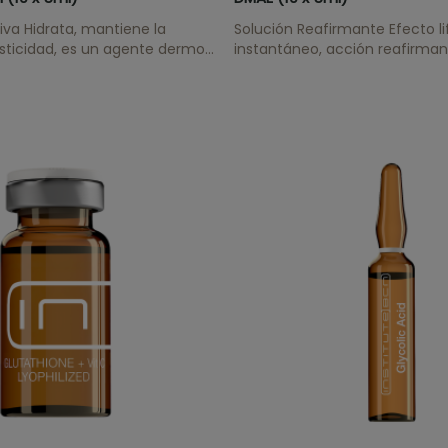
tiva Hidrata, mantiene la
Solución Reafirmante Efecto li
asticidad, es un agente dermo-
instantáneo, acción reafirman
mula la reparación celular y
tonificante.
tejido dañado.