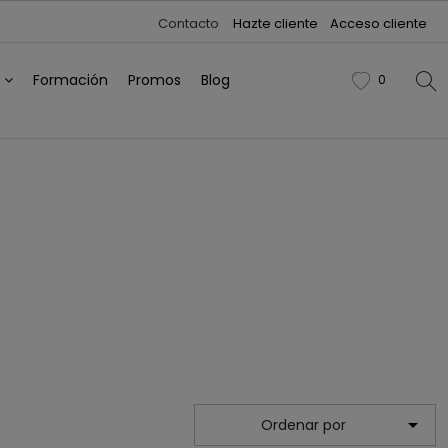
Contacto
Hazte cliente
Acceso cliente
h
Formación
Promos
Blog
0
favorite

Ordenar por