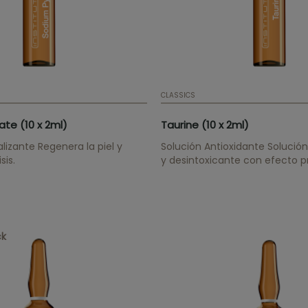
CLASSICS
te (10 x 2ml)
Taurine (10 x 2ml)
enera la piel y
Solución Antioxidante Solución
sis.
y desintoxicante con efecto p
ADN celular. Es además, agente
de la queratina en los tratami
capilares.
ck