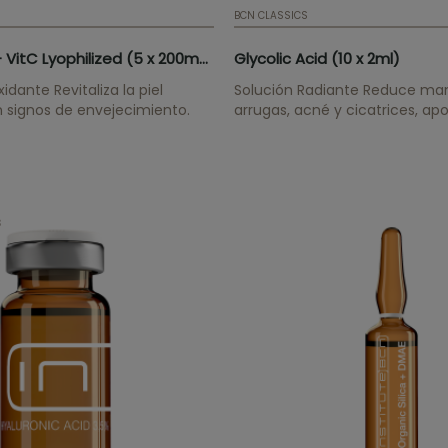
BCN CLASSICS
Glutathione + VitC Lyophilized (5 x 200mg)
Glycolic Acid (10 x 2ml)
idante Revitaliza la piel
Solución Radiante Reduce ma
 signos de envejecimiento.
arrugas, acné y cicatrices, ap
luminosidad e incrementa la 
celular.
s