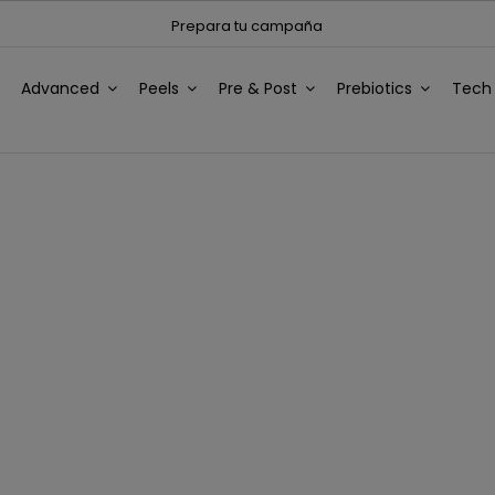
Prepara tu campaña
Advanced
Peels
Pre & Post
Prebiotics
Tec