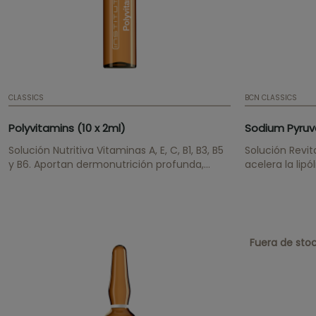
CLASSICS
BCN CLASSICS
Polyvitamins (10 x 2ml)
Sodium Pyruva
Solución Nutritiva Vitaminas A, E, C, B1, B3, B5
Solución Revitalizante Reg
y B6. Aportan dermonutrición profunda,
acelera la lipóli
alisan la textura cutánea y tienen un efecto
antioxidante.
Fuera de sto