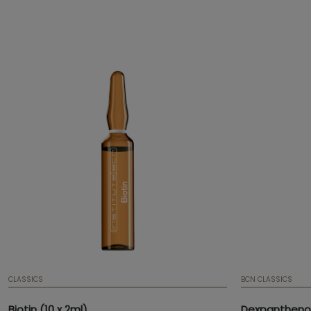
efecto antioxidante.
elasticidad, 
una textura m
CLASSICS
BCN CLASSICS
Biotin (10 x 2ml)
Dexpanthenol