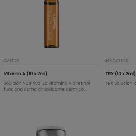
CLASSICS
BCN CLASSICS
Vitamin A (10 x 2ml)
TRX (10 x 2ml)
Solución Nutritiva La vitamina A o retinol
TRX Solucion 
funciona como antioxidante dérmico.
Suaviza las arrugas gradualmente, mejora la
hidratación y la elasticidad. Proporciona un
cutis radiante.