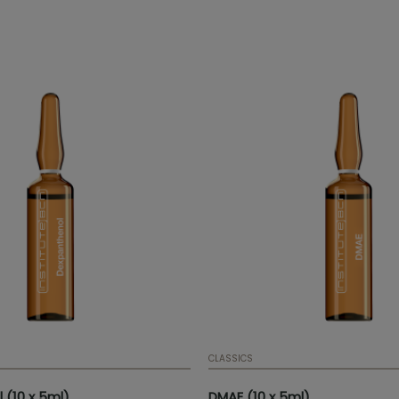
proporcionando luminosidad y
ejorada.
CLASSICS
 (10 x 5ml)
DMAE (10 x 5ml)