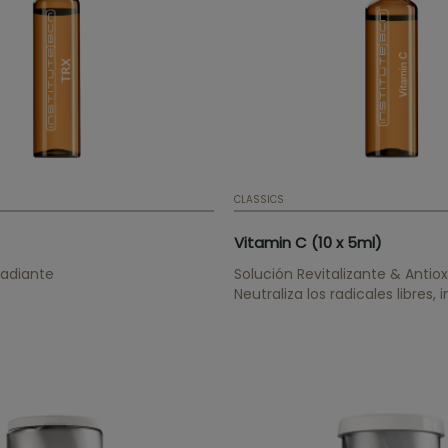
CLASSICS
Vitamin C (10 x 5ml)
Radiante
Solución Revitalizante & Antio
Neutraliza los radicales libres, i
síntesis de melanina, mejora la
aumenta la síntesis de coláge