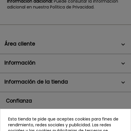
Información adicional:
Puede consultar la información
adicional en nuestra Política de Privacidad.
Área cliente

Información

Información de la tienda
keyboard_arrow_down
Confianza
Esta tienda te pide que aceptes cookies para fines de
rendimiento, redes sociales y publicidad. Las redes
sociales y las cookies publicitarias de terceros se