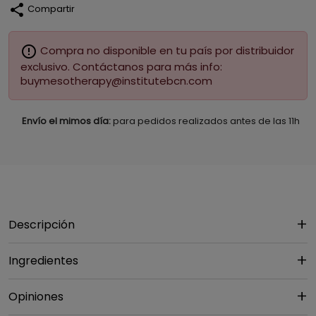
share
Compartir
error_outline
Compra no disponible en tu país por distribuidor
exclusivo. Contáctanos para más info:
buymesotherapy@institutebcn.com
Envío el mimos día:
para pedidos realizados antes de las 11h
Descripción
Ingredientes
Opiniones