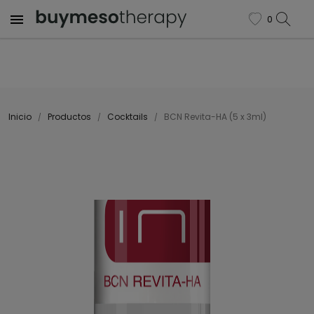

0
favorite
Inicio
Productos
Cocktails
BCN Revita-HA (5 x 3ml)