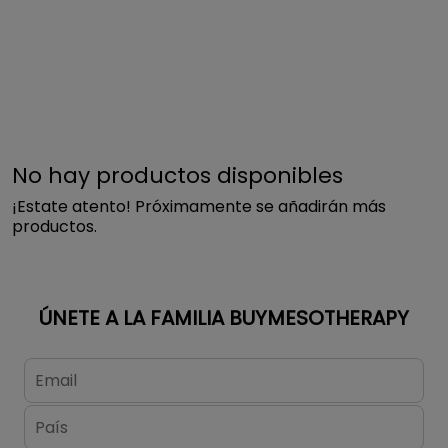
para sacar el máximo provecho
en cada tratamiento. Si necesitas
más información, envíanos un
correo
a buymesotherapy@institutebcn.com.
No hay productos disponibles
¡Estate atento! Próximamente se añadirán más
productos.
ÚNETE A LA FAMILIA BUYMESOTHERAPY