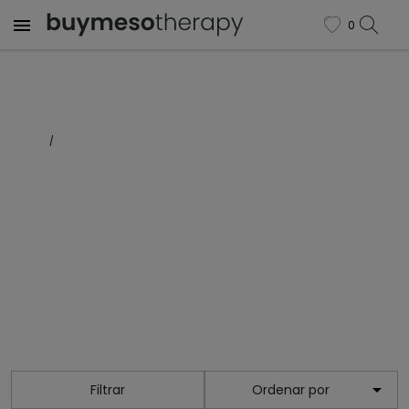

0
favorite
Inicio
Celulitis
CELULITIS

Filtrar
Ordenar por