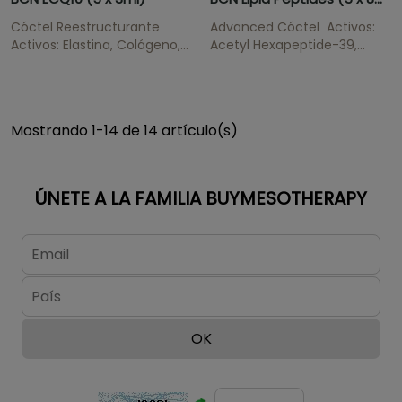
Cóctel Reestructurante
Advanced Cóctel Activos:
Activos: Elastina, Colágeno,
Acetyl Hexapeptide-39,
Q10 Tratamiento exterior
Pentapeptide-25,
regenerador para áreas con
Pentapeptide-52,
signos de envejecimiento y
Phosphatidylcholine, Sodium
estrías de la piel.
Deoxycholate, Caffeine, L-
Mostrando 1-14 de 14 artículo(s)
Carnitine. ATENCIÓN! No se
tramitará ningún pedido que
contenga...
ÚNETE A LA FAMILIA BUYMESOTHERAPY