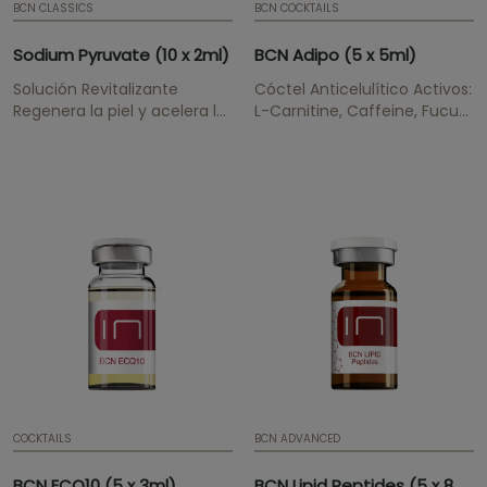
BCN CLASSICS
BCN COCKTAILS
Sodium Pyruvate (10 x 2ml)
BCN Adipo (5 x 5ml)
Solución Revitalizante
Cóctel Anticelulítico Activos:
Regenera la piel y acelera la
L-Carnitine, Caffeine, Fucus,
lipólisis.
Ruscus, Organic Silica,
Glaucine Reduce la celulitis
y reafirma la piel.
COCKTAILS
BCN ADVANCED
BCN ECQ10 (5 x 3ml)
BCN Lipid Peptides (5 x 8ml)