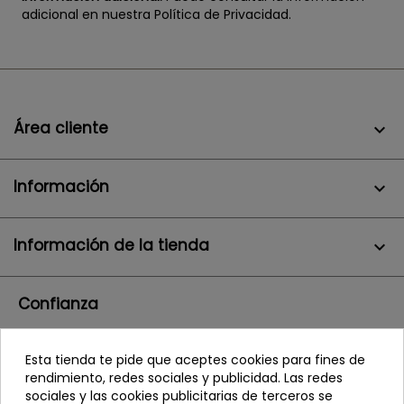
adicional en nuestra Política de Privacidad.
Área cliente

Información

Información de la tienda
keyboard_arrow_down
Confianza
Esta tienda te pide que aceptes cookies para fines de
rendimiento, redes sociales y publicidad. Las redes
sociales y las cookies publicitarias de terceros se