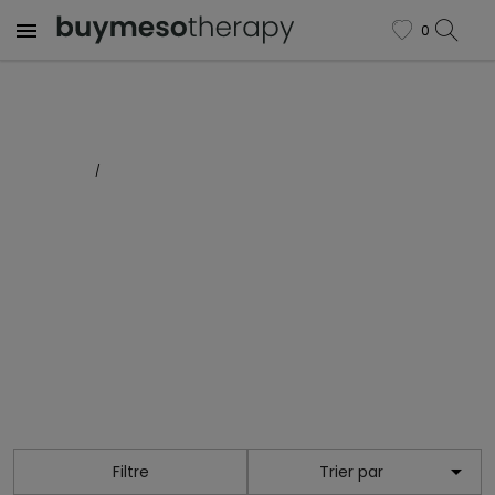

0
favorite
Sommaire
Hidratación
HIDRATACIÓN

Filtre
Trier par