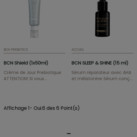
buymesotherapy@institutebcn.com
buymesotherapy@instituteb
BCN PREBIOTICS
ACCUEIL
BCN Shield (1x50ml)
BCN SLEEP & SHINE (15 ml)
Crème de Jour Prebiotique
Sérum réparateur avec AHA
ATTENTION! Si vous
et mélatonine Sérum conçu
souhaitez maintenir les prix
pour lutter contre les signes
professionnels de la gamme
de l'âge. ATTENTION! Si vous
BCN Pre & Post, veuillez nous
souhaitez maintenir les prix
envoyer votre preuve
professionnels de la gamme
Affichage 1- Oui.6 des 6 Point(s)
professionnelle médicale /
BCN Pre & Post, veuillez nous
esthétique à
envoyer votre preuve
buymesotherapy@institutebcn.com
professionnelle médicale...
_