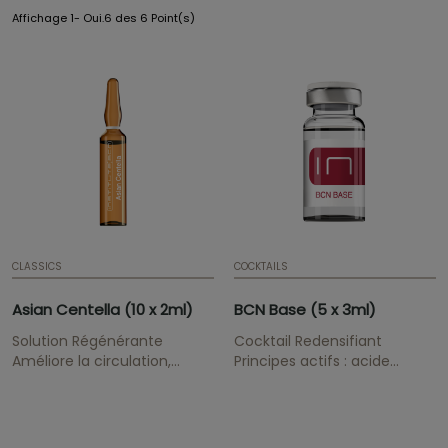
Affichage 1- Oui.6 des 6 Point(s)
CLASSICS
COCKTAILS
Asian Centella (10 x 2ml)
BCN Base (5 x 3ml)
Solution Régénérante
Cocktail Redensifiant
Améliore la circulation,
Principes actifs : acide
renforce la peau, stimule le
hyaluronique, gel d'ADN-X,
tissu conjonctif.
Silicium Organique Comble
Présentation: Ampoule | 2 ml
les rides, apporte
| 0,07 fl. oz. | Boîte de 10
hydratation et élasticité,