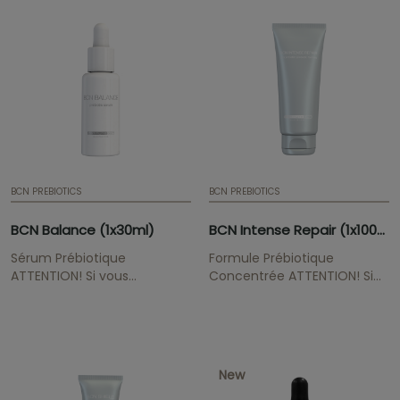
ampoules | Sérum
renouvelle et régénère les
mésothérapie
cellules, a un effet
antioxydant.
BCN PREBIOTICS
BCN PREBIOTICS
BCN Balance (1x30ml)
BCN Intense Repair (1x100ml)
Sérum Prébiotique
Formule Prébiotique
ATTENTION! Si vous
Concentrée ATTENTION! Si
souhaitez maintenir les prix
vous souhaitez maintenir les
professionnels de la gamme
prix professionnels de la
BCN Pre & Post, veuillez nous
gamme BCN Pre & Post,
envoyer votre preuve
veuillez nous envoyer votre
professionnelle médicale /
preuve professionnelle
New
esthétique à
médicale / esthétique à