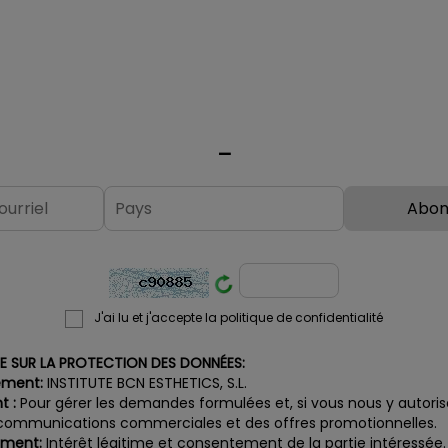
solaire, les tâches d'acné, de
Tétrapeptid
vieillesse, de rousseur et les traces
Tripeptide-
de bronzage indésirables sur le
extracellul
visage et le corps.
son...
_
J'ai lu et j'accepte la politique de confidentialité
E SUR LA PROTECTION DES DONNÉES:
ement:
INSTITUTE BCN ESTHETICS, S.L.
t :
Pour gérer les demandes formulées et, si vous nous y autoris
 communications commerciales et des offres promotionnelles.
ement:
Intérêt légitime et consentement de la partie intéressée.