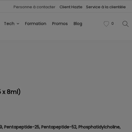
Personne à contacter
Client Hazte
Service à la clientèle
Tech
Formation
Promos
Blog
0
favorite
 x 8ml)
, Pentapeptide-25, Pentapeptide-52, Phosphatidylcholine,