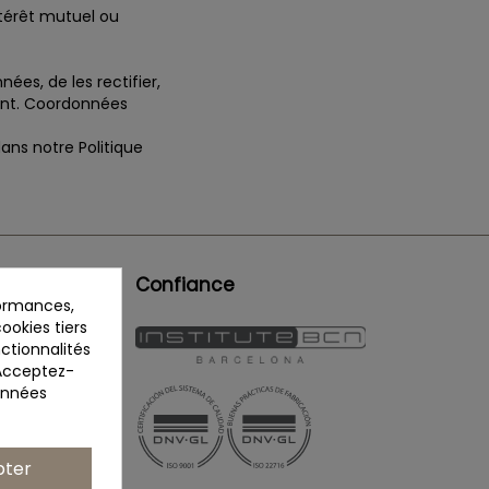
ntérêt mutuel ou
es, de les rectifier,
ment. Coordonnées
ns notre Politique
ation
Confiance
formances,
ookies tiers
nctionnalités
 Acceptez-
données
erapy.eu
pter