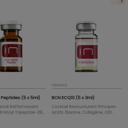
COCKTAILS
 Peptides (5 x 5ml)
BCN ECQ10 (5 x 3ml)
ancé Raffermissant
Cocktail Restructurant Principes
lmitoyl Tripeptide-28,
actifs: Élastine, Collagène, Q10
ipeptide-5,
Traitement extérieur régénérateur
e-24, Acétyle
pour les zones de la peau