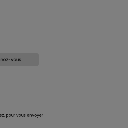
e-2, Palmitoyle
présentant des signes de
38 Agit sur la matrice
vieillissement et des vergetures.
aire en augmentant
ez, pour vous envoyer