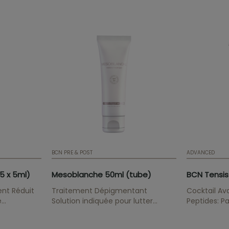
BCN PRE & POST
ADVANCED
5 x 5ml)
Mesoblanche 50ml (tube)
BCN Tensis
ent Réduit
Traitement Dépigmentant
Cocktail Av
e
Solution indiquée pour lutter
Peptides: Pa
contre les pigmentations, les
Palmitoyl Tr
dommages dû à l'exposition
Oligopeptid