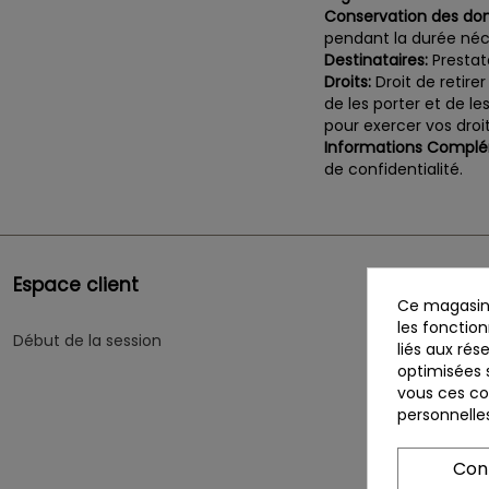
Conservation des do
pendant la durée néce
Destinataires:
Prestata
Droits:
Droit de retire
de les porter et de l
pour exercer vos dr
Informations Complé
de confidentialité.
Espace client
Informatio
Ce magasin 
les fonction
Début de la session
Politique de c
liés aux rés
optimisées s
Politique de c
vous ces coo
personnelle
aux
Qui sommes-
Con