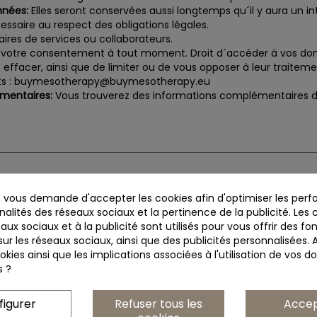
nnées:
Elles seront conservées aussi longtemps qu´il y aura un i
ssaire au respect des obligations légales.
ires de services ou collaborateurs.
r votre consentement à tout moment. Droit d´accéder à vos donné
es effacer, ainsi que de limiter ou de vous opposer à leur traite
oits : buymesotherapy@buymesotherapy.eu
mentaires:
Vous trouverez des informations complémentaires da
ns
Informations de conserv
vous demande d'accepter les cookies afin d'optimiser les per
nalités des réseaux sociaux et la pertinence de la publicité. Les c
ookies
Instituto BCN Esthétique S.L.
eaux sociaux et à la publicité sont utilisés pour vous offrir des fo
ur les réseaux sociaux, ainsi que des publicités personnalisées.
onfidentialité des réseaux soci
C/Telègraf, 15
kies ainsi que les implications associées à l'utilisation de vos 
s ?
+34 935 444 338
nous
buymesotherapy@buymesoth
figurer
Refuser tous les
Acce