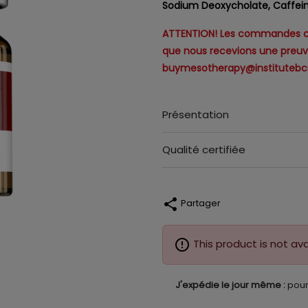
Sodium Deoxycholate, Caffeine
ATTENTION! Les commandes con
que nous recevions une preuv
buymesotherapy@instituteb
Présentation
Qualité certifiée
share
Partager
error_outline
This product is not ava
J'expédie le jour même :
pour