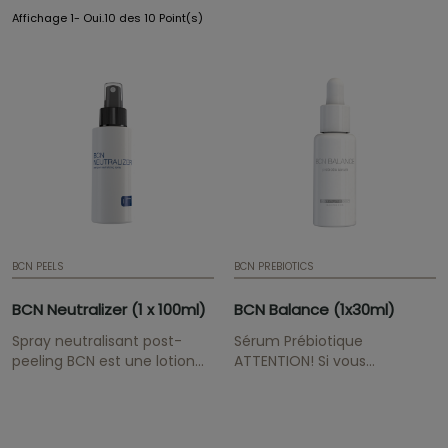
Affichage 1- Oui.10 des 10 Point(s)
BCN PEELS
BCN PREBIOTICS
BCN Neutralizer (1 x 100ml)
BCN Balance (1x30ml)
Spray neutralisant post-
Sérum Prébiotique
peeling BCN est une lotion
ATTENTION! Si vous
neutralisante en spray
souhaitez maintenir les prix
indiquée pour contrer les
professionnels de la gamme
effets du traitement de
BCN Pre & Post, veuillez nous
peelings chimiques.
envoyer votre preuve