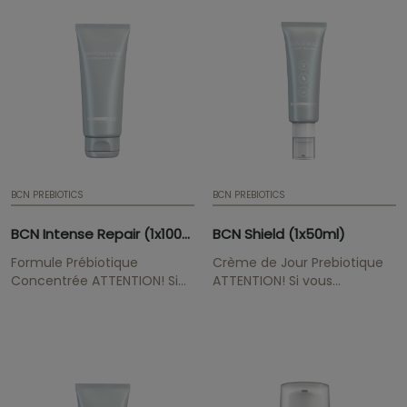
professionnelle médicale /
esthétique à
buymesotherapy@instituteb
BCN PREBIOTICS
BCN PREBIOTICS
BCN Intense Repair (1x100ml)
BCN Shield (1x50ml)
Formule Prébiotique
Crème de Jour Prebiotique
Concentrée ATTENTION! Si
ATTENTION! Si vous
vous souhaitez maintenir les
souhaitez maintenir les prix
prix professionnels de la
professionnels de la gamme
gamme BCN Pre & Post,
BCN Pre & Post, veuillez nous
veuillez nous envoyer votre
envoyer votre preuve
preuve professionnelle
professionnelle médicale /
médicale / esthétique à
esthétique à