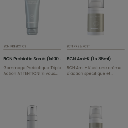
buymesotherapy@institutebcn.com
buymesotherapy@instituteb
BCN PREBIOTICS
BCN PRE & POST
BCN Prebiotic Scrub (1x100ml)
BCN Arni-K (1 x 35ml)
Gommage Prebiotique Triple
BCN Arni + K est une crème
Action ATTENTION! Si vous
d'action spécifique et
souhaitez maintenir les prix
localisée pour l'amélioration
professionnels de la gamme
des altérations de
BCN Pre & Post, veuillez nous
l'épiderme dues à des
envoyer votre preuve
contusions, à des
professionnelle médicale /
procédures médico-
esthétique à
esthétiques, à des
buymesotherapy@institutebcn.com
interventions chirurgicales
ou à des imperfections
cutanées dérivées de la