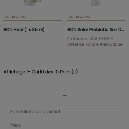
BCN PRE & POST
BCN PRE & POST
BCN Heal (1 x 35ml)
BCN Solar Prebiotic Sun Defense 50ml
Protection UVA + UVB +
Défense Solaire Prébiotique
BCN Solaire protège la peau
des rayons UV, évitant les
effets néfastes tels que le
vieillissement accéléré, les
Affichage 1- Oui.10 des 10 Point(s)
dommages cellulaires et
l’hyper-pigmentation.
ATTENTION! Si vous
souhaitez maintenir...
_