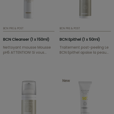
cupérose, de la rosacée,
des...
BCN PRE & POST
BCN PRE & POST
BCN Cleanser (1 x 150ml)
BCN Epithel (1 x 50ml)
Nettoyant mousse Mousse
Traitement post-peeling Le
pH5 ATTENTION! Si vous
BCN Epithel apaise la peau
souhaitez maintenir les prix
et restaure la couche
professionnels de la gamme
hydrolipidique des zones
BCN Pre & Post, veuillez nous
traitées au laser, avec des
envoyer votre preuve
peelings chimiques ou
professionnelle médicale /
d'autres procédures
New
esthétique à
cosmétiques abrasives.
buymesotherapy@institutebcn.com
ATTENTION! Si vous
souhaitez maintenir les prix...